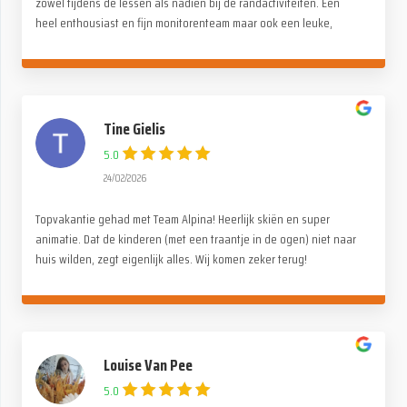
zowel tijdens de lessen als nadien bij de randactiviteiten. Een
heel enthousiast en fijn monitorenteam maar ook een leuke,
gezellige en familiale sfeer onder de deelnemers. Een dikke
dankjewel voor deze onvergetelijke reis!
Tine Gielis
5.0
24/02/2026
Topvakantie gehad met Team Alpina! Heerlijk skiën en super
animatie. Dat de kinderen (met een traantje in de ogen) niet naar
huis wilden, zegt eigenlijk alles. Wij komen zeker terug!
Louise Van Pee
5.0