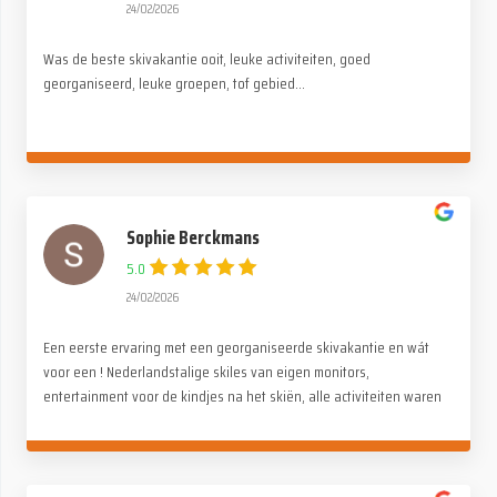
24/02/2026
Was de beste skivakantie ooit, leuke activiteiten, goed
georganiseerd, leuke groepen, tof gebied...
Sophie Berckmans
5.0
24/02/2026
Een eerste ervaring met een georganiseerde skivakantie en wát
voor een ! Nederlandstalige skiles van eigen monitors,
entertainment voor de kindjes na het skiën, alle activiteiten waren
stuk voor stuk even tof. Alle lof voor de organisatie. Wij hebben
genoten !