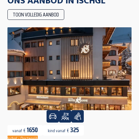
ONS AANBOD IN ISCHGL
TOON VOLLEDIG AANBOD
1650
325
€
€
vanaf
kind vanaf
Ischgl - Oostenrijk