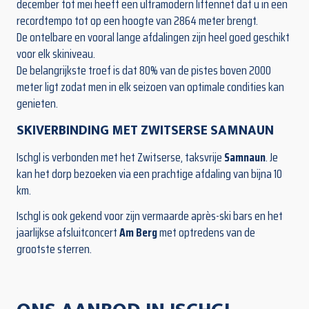
december tot mei heeft een ultramodern liftennet dat u in een
recordtempo tot op een hoogte van 2864 meter brengt.
De ontelbare en vooral lange afdalingen zijn heel goed geschikt
voor elk skiniveau.
De belangrijkste troef is dat 80% van de pistes boven 2000
meter ligt zodat men in elk seizoen van optimale condities kan
genieten.
SKIVERBINDING MET ZWITSERSE SAMNAUN
Ischgl is verbonden met het Zwitserse, taksvrije
Samnaun
. Je
kan het dorp bezoeken via een prachtige afdaling van bijna 10
km.
Ischgl is ook gekend voor zijn vermaarde après-ski bars en het
jaarlijkse afsluitconcert
Am Berg
met optredens van de
grootste sterren.