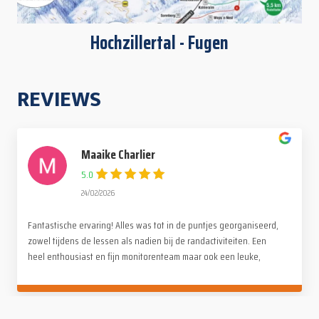
Hochzillertal - Fugen
REVIEWS
Maaike Charlier
5.0
24/02/2026
Fantastische ervaring! Alles was tot in de puntjes georganiseerd,
zowel tijdens de lessen als nadien bij de randactiviteiten. Een
heel enthousiast en fijn monitorenteam maar ook een leuke,
gezellige en familiale sfeer onder de deelnemers. Een dikke
dankjewel voor deze onvergetelijke reis!