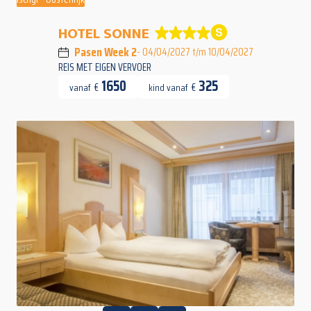
HOTEL SONNE
Pasen Week 2
- 04/04/2027 t/m 10/04/2027
REIS MET EIGEN VERVOER
1650
325
€
€
vanaf
kind vanaf