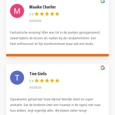
Maaike Charlier
5.0
24/02/2026
Fantastische ervaring! Alles was tot in de puntjes georganiseerd,
zowel tijdens de lessen als nadien bij de randactiviteiten. Een
heel enthousiast en fijn monitorenteam maar ook een leuke,
gezellige en familiale sfeer onder de deelnemers. Een dikke
dankjewel voor deze onvergetelijke reis!
Tine Gielis
5.0
24/02/2026
Topvakantie gehad met Team Alpina! Heerlijk skiën en super
animatie. Dat de kinderen (met een traantje in de ogen) niet naar
huis wilden, zegt eigenlijk alles. Wij komen zeker terug!