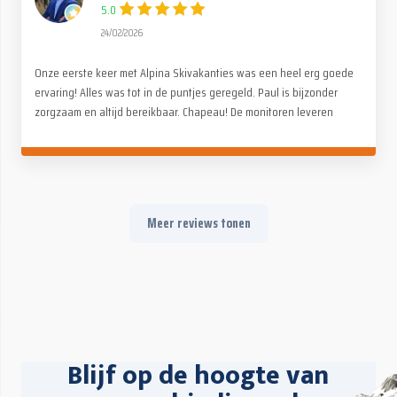
5.0
24/02/2026
Onze eerste keer met Alpina Skivakanties was een heel erg goede
ervaring! Alles was tot in de puntjes geregeld. Paul is bijzonder
zorgzaam en altijd bereikbaar. Chapeau! De monitoren leveren
fantastisch werk, voor zowel kinderen als volwassenen. Op en
naast de piste (avondactiviteiten). Geen kopzorgen, alleen maar
genieten met het hele gezin. Absoluut een aanrader!
Meer reviews tonen
Blijf op de hoogte van