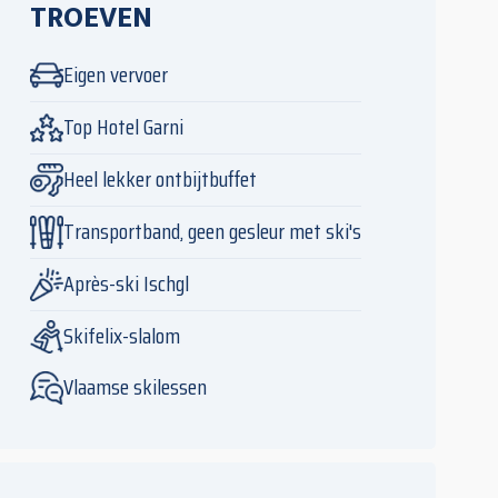
TROEVEN
Eigen vervoer
Top Hotel Garni
Heel lekker ontbijtbuffet
Transportband, geen gesleur met ski's
Après-ski Ischgl
Skifelix-slalom
Vlaamse skilessen