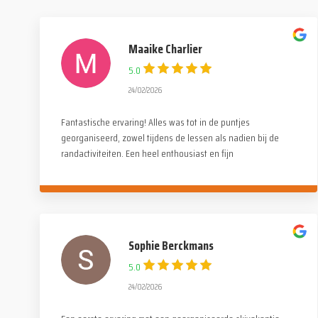
Maaike Charlier
5.0
24/02/2026
Fantastische ervaring! Alles was tot in de puntjes
georganiseerd, zowel tijdens de lessen als nadien bij de
randactiviteiten. Een heel enthousiast en fijn
monitorenteam maar ook een leuke, gezellige en familiale
sfeer onder de deelnemers. Een dikke dankjewel voor
deze onvergetelijke reis!
Sophie Berckmans
5.0
24/02/2026