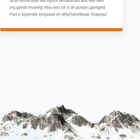
Onze eerste keer met Alpina Skivakanties was een heel
erg goede ervaring! Alles was tot in de puntjes geregeld.
Paul is bijzonder zorgzaam en altijd bereikbaar. Chapeau!
De monitoren leveren fantastisch werk, voor zowel
kinderen als volwassenen. Op en naast de piste
(avondactiviteiten). Geen kopzorgen, alleen maar genieten
met het hele gezin. Absoluut een aanrader!