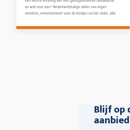
Een eerste ervaring met een georganiseerde skivakantie
en wát voor een ! Nederlandstalige skiles van eigen
monitors, entertainment voor de kindjes na het skiën, alle
activiteiten waren stuk voor stuk even tof. Alle lof voor de
organisatie. Wij hebben genoten !
Blijf op
aanbied