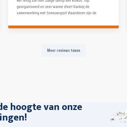
Net terug van een zalige skitrip met krokus. Top
georganiseerd en zeer warme sfeer! Dankzij de
samenwerking met Sneeuwsport Vlaanderen zijn de
skimonitoren bovendien van zeer hoog niveau. Merci Paul
en de ganse Alpina crew!
Meer reviews tonen
 de hoogte van onze
ingen!