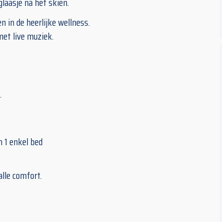
glaasje na het skiën.
n in de heerlijke wellness.
met live muziek.
.
n 1 enkel bed
lle comfort.