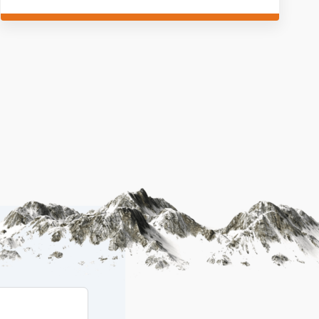
kinderen als volwassenen. Op en naast de piste
(avondactiviteiten). Geen kopzorgen, alleen maar genieten
met het hele gezin. Absoluut een aanrader!