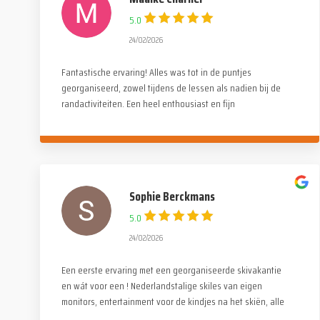
5.0
24/02/2026
Fantastische ervaring! Alles was tot in de puntjes
georganiseerd, zowel tijdens de lessen als nadien bij de
randactiviteiten. Een heel enthousiast en fijn
monitorenteam maar ook een leuke, gezellige en familiale
sfeer onder de deelnemers. Een dikke dankjewel voor
deze onvergetelijke reis!
Sophie Berckmans
5.0
24/02/2026
Een eerste ervaring met een georganiseerde skivakantie
en wát voor een ! Nederlandstalige skiles van eigen
monitors, entertainment voor de kindjes na het skiën, alle
activiteiten waren stuk voor stuk even tof. Alle lof voor de