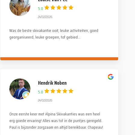
5.0
24/02/2026
Was de beste skivakantie ooit, leuke activiteiten, goed
georganiseerd, leuke groepen, tof gebied...
Hendrik Noben
5.0
24/02/2026
Onze eerste keer met Alpina Skivakanties was een heel
erg goede ervaring! Alles was tot in de puntjes geregeld.
Paul is bijzonder zorgzaam en altijd bereikbaar. Chapeau!
De monitoren leveren fantastisch werk, voor zowel