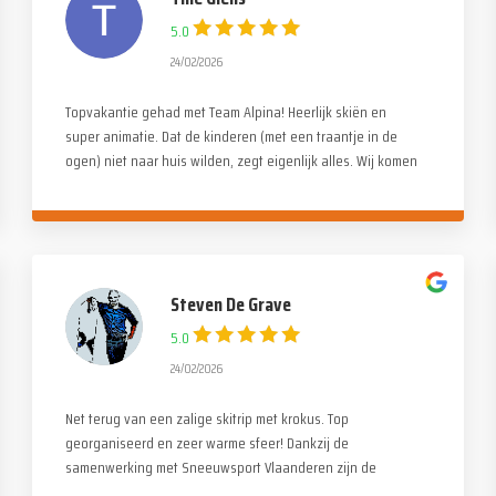
5.0
24/02/2026
Topvakantie gehad met Team Alpina! Heerlijk skiën en
super animatie. Dat de kinderen (met een traantje in de
ogen) niet naar huis wilden, zegt eigenlijk alles. Wij komen
zeker terug!
Steven De Grave
5.0
24/02/2026
Net terug van een zalige skitrip met krokus. Top
georganiseerd en zeer warme sfeer! Dankzij de
samenwerking met Sneeuwsport Vlaanderen zijn de
skimonitoren bovendien van zeer hoog niveau. Merci Paul