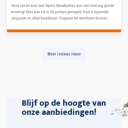
Onze eerste keer met Alpina Skivakanties was een heel erg goede
ervaring! Alles was tot in de puntjes geregeld. Paul is bijzonder
zorgzaam en altijd bereikbaar. Chapeau! De monitoren leveren
fantastisch werk, voor zowel kinderen als volwassenen. Op en
naast de piste (avondactiviteiten). Geen kopzorgen, alleen maar
genieten met het hele gezin. Absoluut een aanrader!
Meer reviews tonen
Blijf op de hoogte van
onze aanbiedingen!