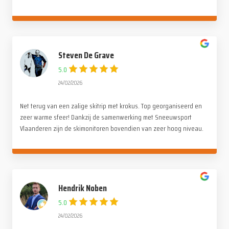
stuk voor stuk even tof. Alle lof voor de organisatie. Wij hebben
genoten !
Steven De Grave
5.0
24/02/2026
Net terug van een zalige skitrip met krokus. Top georganiseerd en
zeer warme sfeer! Dankzij de samenwerking met Sneeuwsport
Vlaanderen zijn de skimonitoren bovendien van zeer hoog niveau.
Merci Paul en de ganse Alpina crew!
Hendrik Noben
5.0
24/02/2026