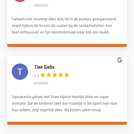
24/02/2026
Fantastische ervaring! Alles was tot in de puntjes georganiseerd,
zowel tijdens de lessen als nadien bij de randactiviteiten. Een
heel enthousiast en fijn monitorenteam maar ook een leuke,
gezellige en familiale sfeer onder de deelnemers. Een dikke
dankjewel voor deze onvergetelijke reis!
Tine Gielis
5.0
24/02/2026
Topvakantie gehad met Team Alpina! Heerlijk skiën en super
animatie. Dat de kinderen (met een traantje in de ogen) niet naar
huis wilden, zegt eigenlijk alles. Wij komen zeker terug!