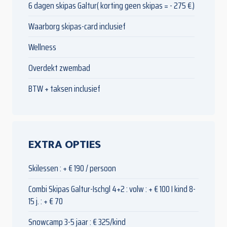
6 dagen skipas Galtur( korting geen skipas = - 275 €.)
Waarborg skipas-card inclusief
Wellness
Overdekt zwembad
BTW + taksen inclusief
EXTRA OPTIES
Skilessen : + € 190 / persoon
Combi Skipas Galtur-Ischgl 4+2 : volw : + € 100 I kind 8-
15 j. : + € 70
Snowcamp 3-5 jaar : € 325/kind