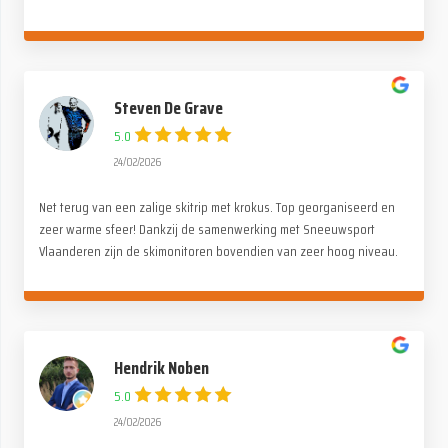
stuk voor stuk even tof. Alle lof voor de organisatie. Wij hebben
genoten !
Steven De Grave
5.0
24/02/2026
Net terug van een zalige skitrip met krokus. Top georganiseerd en
zeer warme sfeer! Dankzij de samenwerking met Sneeuwsport
Vlaanderen zijn de skimonitoren bovendien van zeer hoog niveau.
Merci Paul en de ganse Alpina crew!
Hendrik Noben
5.0
24/02/2026