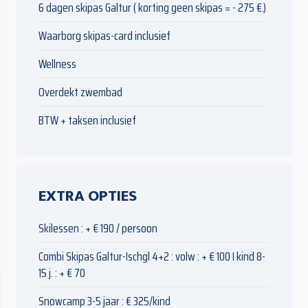
6 dagen skipas Galtur ( korting geen skipas = - 275 €.)
Waarborg skipas-card inclusief
Wellness
Overdekt zwembad
BTW + taksen inclusief
EXTRA OPTIES
Skilessen : + € 190 / persoon
Combi Skipas Galtur-Ischgl 4+2 : volw : + € 100 I kind 8-
15 j. : + € 70
Snowcamp 3-5 jaar : € 325/kind