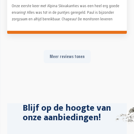
Onze eerste keer met Alpina Skivakanties was een heel erg goede
ervaring! Alles was tot in de puntjes geregeld. Paul is bijzonder
zorgzaam en altijd bereikbaar. Chapeau! De monitoren leveren
fantastisch werk, voor zowel kinderen als volwassenen. Op en
naast de piste (avondactiviteiten). Geen kopzorgen, alleen maar
genieten met het hele gezin. Absoluut een aanrader!
Meer reviews tonen
Blijf op de hoogte van
onze aanbiedingen!