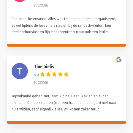
24/02/2026
Fantastische ervaring! Alles was tot in de puntjes georganiseerd,
zowel tijdens de lessen als nadien bij de randactiviteiten. Een
heel enthousiast en fijn monitorenteam maar ook een leuke,
gezellige en familiale sfeer onder de deelnemers. Een dikke
dankjewel voor deze onvergetelijke reis!
Tine Gielis
5.0
24/02/2026
Topvakantie gehad met Team Alpina! Heerlijk skiën en super
animatie. Dat de kinderen (met een traantje in de ogen) niet naar
huis wilden, zegt eigenlijk alles. Wij komen zeker terug!