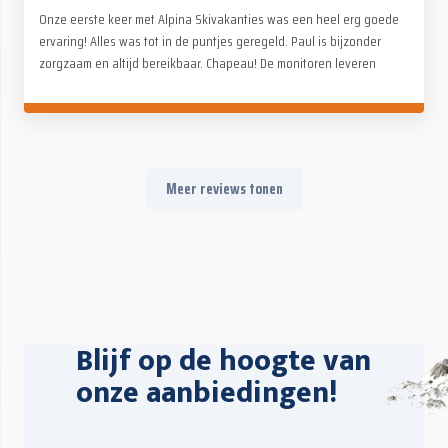
Onze eerste keer met Alpina Skivakanties was een heel erg goede
ervaring! Alles was tot in de puntjes geregeld. Paul is bijzonder
zorgzaam en altijd bereikbaar. Chapeau! De monitoren leveren
fantastisch werk, voor zowel kinderen als volwassenen. Op en
naast de piste (avondactiviteiten). Geen kopzorgen, alleen maar
genieten met het hele gezin. Absoluut een aanrader!
Meer reviews tonen
Blijf op de hoogte van
onze aanbiedingen!