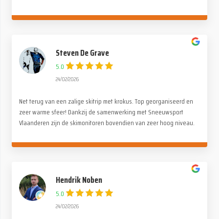
stuk voor stuk even tof. Alle lof voor de organisatie. Wij hebben
genoten !
Steven De Grave
5.0
24/02/2026
Net terug van een zalige skitrip met krokus. Top georganiseerd en
zeer warme sfeer! Dankzij de samenwerking met Sneeuwsport
Vlaanderen zijn de skimonitoren bovendien van zeer hoog niveau.
Merci Paul en de ganse Alpina crew!
Hendrik Noben
5.0
24/02/2026