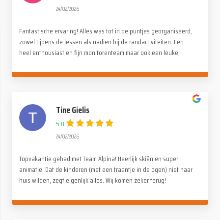
24/02/2026
Fantastische ervaring! Alles was tot in de puntjes georganiseerd,
zowel tijdens de lessen als nadien bij de randactiviteiten. Een
heel enthousiast en fijn monitorenteam maar ook een leuke,
gezellige en familiale sfeer onder de deelnemers. Een dikke
dankjewel voor deze onvergetelijke reis!
Tine Gielis
5.0
24/02/2026
Topvakantie gehad met Team Alpina! Heerlijk skiën en super
animatie. Dat de kinderen (met een traantje in de ogen) niet naar
huis wilden, zegt eigenlijk alles. Wij komen zeker terug!