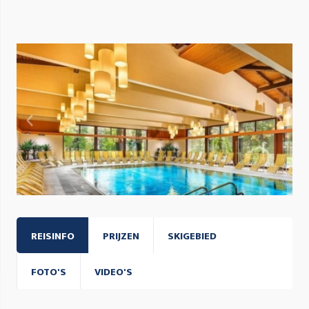
REISINFO
PRIJZEN
SKIGEBIED
FOTO'S
VIDEO'S