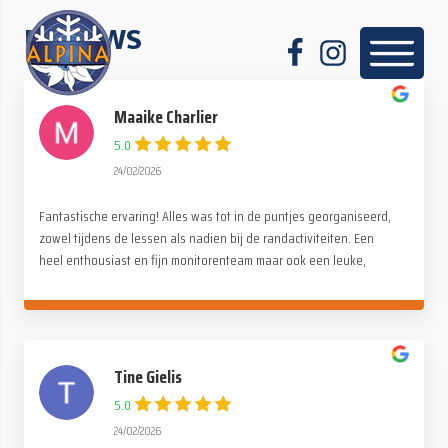
REVIEWS
Maaike Charlier
5.0
24/02/2026
Fantastische ervaring! Alles was tot in de puntjes georganiseerd,
zowel tijdens de lessen als nadien bij de randactiviteiten. Een
heel enthousiast en fijn monitorenteam maar ook een leuke,
gezellige en familiale sfeer onder de deelnemers. Een dikke
dankjewel voor deze onvergetelijke reis!
Tine Gielis
5.0
24/02/2026