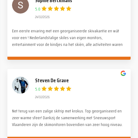
Sophie Berckmans
5.0
24/02/2026
Een eerste ervaring met een georganiseerde skivakantie en wát
voor een ! Nederlandstalige skiles van eigen monitors,
entertainment voor de kindjes na het skiën, alle activiteiten waren
stuk voor stuk even tof. Alle lof voor de organisatie. Wij hebben
genoten !
Steven De Grave
5.0
24/02/2026
Net terug van een zalige skitrip met krokus. Top georganiseerd en
zeer warme sfeer! Dankzij de samenwerking met Sneeuwsport
Vlaanderen zijn de skimonitoren bovendien van zeer hoog niveau.
Merci Paul en de ganse Alpina crew!