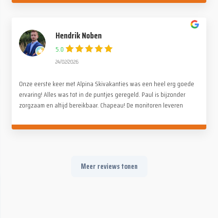
Hendrik Noben
5.0
24/02/2026
Onze eerste keer met Alpina Skivakanties was een heel erg goede
ervaring! Alles was tot in de puntjes geregeld. Paul is bijzonder
zorgzaam en altijd bereikbaar. Chapeau! De monitoren leveren
fantastisch werk, voor zowel kinderen als volwassenen. Op en
naast de piste (avondactiviteiten). Geen kopzorgen, alleen maar
genieten met het hele gezin. Absoluut een aanrader!
Meer reviews tonen