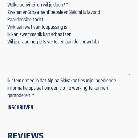
Welke activiteiten wil je doen?
*
Zwemmen
Schaatsen
Poepsleën
Slalom
Hutavond
Paardenslee tocht
Vink aan wat van toepassing is
Ik kan zwemmen
Ik kan schaatsen
Wil je graag nog iets vertellen aan de snowclub?
Ik stem ermee in dat Alpina Skivakanties mijn ingediende
informatie opslaat om een vlotte werking te kunnen
garanderen.
*
INSCHRIJVEN
REVIEWS