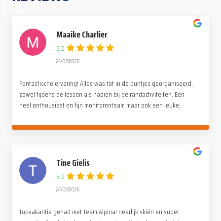
Maaike Charlier
5.0
24/02/2026
Fantastische ervaring! Alles was tot in de puntjes georganiseerd,
zowel tijdens de lessen als nadien bij de randactiviteiten. Een
heel enthousiast en fijn monitorenteam maar ook een leuke,
gezellige en familiale sfeer onder de deelnemers. Een dikke
dankjewel voor deze onvergetelijke reis!
Tine Gielis
5.0
24/02/2026
Topvakantie gehad met Team Alpina! Heerlijk skiën en super