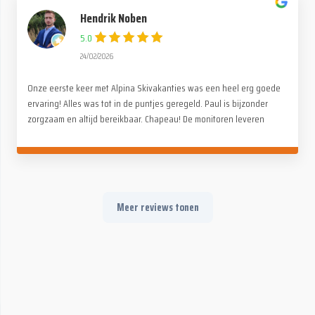
Hendrik Noben
5.0
24/02/2026
Onze eerste keer met Alpina Skivakanties was een heel erg goede
ervaring! Alles was tot in de puntjes geregeld. Paul is bijzonder
zorgzaam en altijd bereikbaar. Chapeau! De monitoren leveren
fantastisch werk, voor zowel kinderen als volwassenen. Op en
naast de piste (avondactiviteiten). Geen kopzorgen, alleen maar
genieten met het hele gezin. Absoluut een aanrader!
Meer reviews tonen