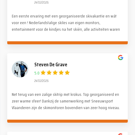
24/02/2026
Een eerste ervaring met een georganiseerde skivakantie en wát
voor een ! Nederlandstalige skiles van eigen monitors,
entertainment voor de kindjes na het skiën, alle activiteiten waren
stuk voor stuk even tof. Alle lof voor de organisatie. Wij hebben
genoten !
Steven De Grave
5.0
24/02/2026
Net terug van een zalige skitrip met krokus. Top georganiseerd en
zeer warme sfeer! Dankzij de samenwerking met Sneeuwsport
Vlaanderen zijn de skimonitoren bovendien van zeer hoog niveau.
Merci Paul en de ganse Alpina crew!