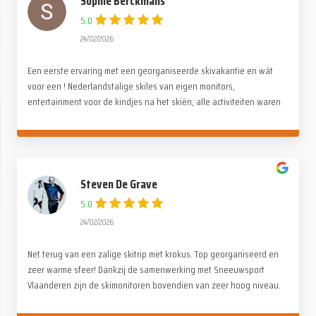
Sophie Berckmans
5.0
24/02/2026
Een eerste ervaring met een georganiseerde skivakantie en wát
voor een ! Nederlandstalige skiles van eigen monitors,
entertainment voor de kindjes na het skiën, alle activiteiten waren
stuk voor stuk even tof. Alle lof voor de organisatie. Wij hebben
genoten !
Steven De Grave
5.0
24/02/2026
Net terug van een zalige skitrip met krokus. Top georganiseerd en
zeer warme sfeer! Dankzij de samenwerking met Sneeuwsport
Vlaanderen zijn de skimonitoren bovendien van zeer hoog niveau.
Merci Paul en de ganse Alpina crew!