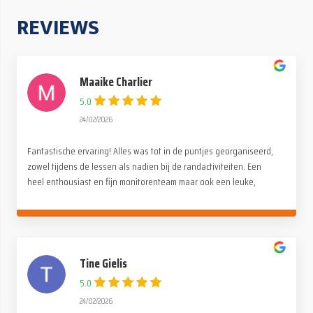
REVIEWS
Maaike Charlier
5.0
24/02/2026
Fantastische ervaring! Alles was tot in de puntjes georganiseerd,
zowel tijdens de lessen als nadien bij de randactiviteiten. Een
heel enthousiast en fijn monitorenteam maar ook een leuke,
gezellige en familiale sfeer onder de deelnemers. Een dikke
dankjewel voor deze onvergetelijke reis!
Tine Gielis
5.0
24/02/2026