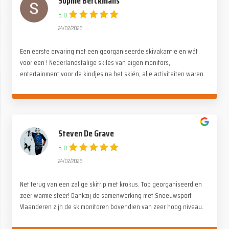
Sophie Berckmans
5.0
24/02/2026
Een eerste ervaring met een georganiseerde skivakantie en wát
voor een ! Nederlandstalige skiles van eigen monitors,
entertainment voor de kindjes na het skiën, alle activiteiten waren
stuk voor stuk even tof. Alle lof voor de organisatie. Wij hebben
genoten !
Steven De Grave
5.0
24/02/2026
Net terug van een zalige skitrip met krokus. Top georganiseerd en
zeer warme sfeer! Dankzij de samenwerking met Sneeuwsport
Vlaanderen zijn de skimonitoren bovendien van zeer hoog niveau.
Merci Paul en de ganse Alpina crew!