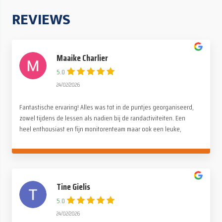
REVIEWS
Maaike Charlier
5.0
24/02/2026
Fantastische ervaring! Alles was tot in de puntjes georganiseerd,
zowel tijdens de lessen als nadien bij de randactiviteiten. Een
heel enthousiast en fijn monitorenteam maar ook een leuke,
gezellige en familiale sfeer onder de deelnemers. Een dikke
dankjewel voor deze onvergetelijke reis!
Tine Gielis
5.0
24/02/2026