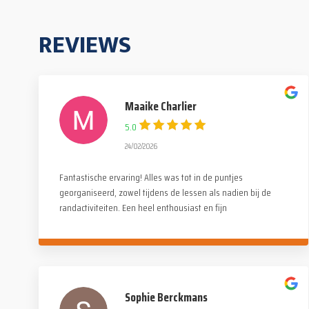
REVIEWS
Maaike Charlier
5.0
24/02/2026
Fantastische ervaring! Alles was tot in de puntjes
georganiseerd, zowel tijdens de lessen als nadien bij de
randactiviteiten. Een heel enthousiast en fijn
monitorenteam maar ook een leuke, gezellige en familiale
sfeer onder de deelnemers. Een dikke dankjewel voor
deze onvergetelijke reis!
Sophie Berckmans