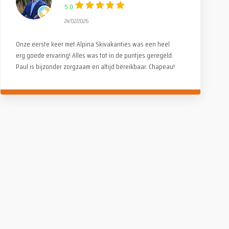
5.0
24/02/2026
Onze eerste keer met Alpina Skivakanties was een heel
erg goede ervaring! Alles was tot in de puntjes geregeld.
Paul is bijzonder zorgzaam en altijd bereikbaar. Chapeau!
De monitoren leveren fantastisch werk, voor zowel
kinderen als volwassenen. Op en naast de piste
(avondactiviteiten). Geen kopzorgen, alleen maar genieten
met het hele gezin. Absoluut een aanrader!