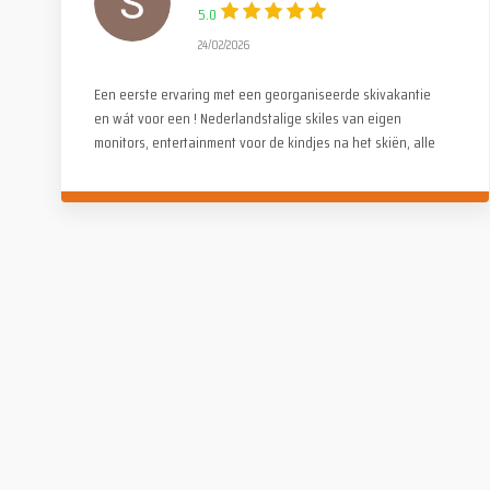
5.0
24/02/2026
Een eerste ervaring met een georganiseerde skivakantie
en wát voor een ! Nederlandstalige skiles van eigen
monitors, entertainment voor de kindjes na het skiën, alle
activiteiten waren stuk voor stuk even tof. Alle lof voor de
organisatie. Wij hebben genoten !