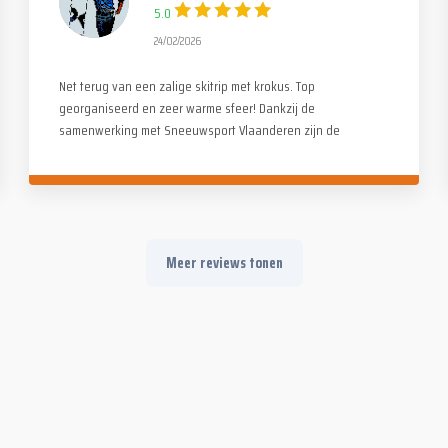
5.0
24/02/2026
Net terug van een zalige skitrip met krokus. Top
georganiseerd en zeer warme sfeer! Dankzij de
samenwerking met Sneeuwsport Vlaanderen zijn de
skimonitoren bovendien van zeer hoog niveau. Merci Paul
en de ganse Alpina crew!
Meer reviews tonen